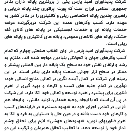
شرکت پدیدآوران امید پارس یکی از بزرگ
ترین پایانه داران بنادر
جمهوری اسلامی ایران است که پورت اپراتوری چند پایانه دریایی و
راهبری چندین پایانه اختصاصی ریلی و کانتینری را در بنادر کشور به
عهده دارد. کسب
­
و
کارهای عمده این شرکت دربرگیرنده عرضه
خدمات پایانه
ای و خدمات لجستیکی در پایانه
های کالای فله
خشک، پایانه
های کالاهای عمومی، پایانه
های کانتینری و پایانه
های
ریلی است.
شرکت پدیدآوران امید پارس در اوان انقلاب صنعتی چهارم که تمام
کسب
وکارهای جهان با تحولاتی بنیادین مواجه شده
اند، ملتزم به
رشد و ارتقای نقش خود به سطح یک پایانه
دار بین
المللی پیشتاز و
ممتاز در سطح تراز جهانی صنعت پایانه
داری بنادر است. در این
زمینه این شرکت در کمال آینده
نگری بر تعالی منابع انسانی خود،
نوآوری در تمام جنبه
های کسب و کارها، و بهره
گیری از اهرم
فناوری برای پیشبرد راهبرد توسعه و تعالی خود اتکا دارد. این شرکت
در پی آن است که با ایجاد روحیه همدلی، تولید دانش،
و ایجاد هم
افزایی در تمامی اجزای خود به «بهبود مستمر» در فرایندهای کسب
و کارهای خود دست یافته و در عین حال با دستیابی به خرد و اتکا به
اهرم فناوری
های نوین، «بهبودهای جهشی» لازم برای تحقق چشم
انداز خود را توسعه دهد. با تعقیب تحقق همزمان و ترکیب این دو