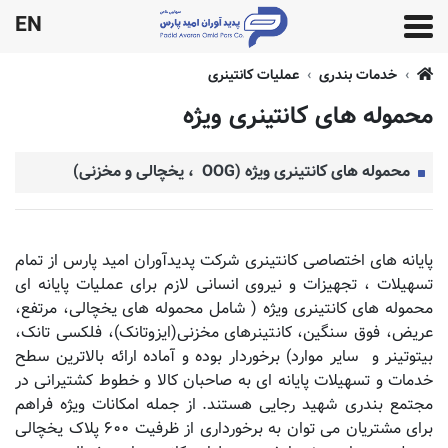
EN
خدمات بندری
عملیات کانتینری
محموله های کانتینری ویژه
محموله های کانتینری ویژه (OOG ، یخچالی و مخزنی)
پایانه های اختصاصی کانتینری شرکت پدیدآوران امید پارس از تمام
تسهیلات ، تجهیزات و نیروی انسانی لازم برای عملیات پایانه ای
محموله های کانتینری ویژه ( شامل محموله های یخچالی، مرتفع،
عریض، فوق سنگین، کانتینرهای مخزنی(ایزوتانک)، فلکسی تانک،
بیتوتینر و سایر موارد) برخوردار بوده و آماده ارائه بالاترین سطح
خدمات و تسهیلات پایانه ای به صاحبان کالا و خطوط کشتیرانی در
مجتمع بندری شهید رجایی هستند. از جمله امکانات ویژه فراهم
برای مشتریان می توان به برخورداری از ظرفیت ۶۰۰ پلاک یخچالی